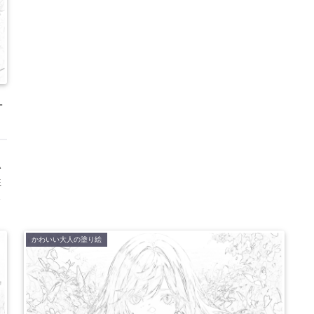
-
・
い
性
放
つ
かわいい大人の塗り絵