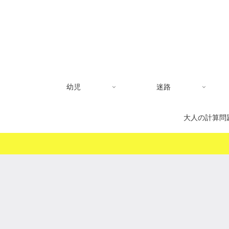
幼児
迷路
大人の計算問