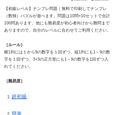
【初級レベル】ナンプレ問題｜無料で印刷してナンプレ
（数独）パズルが遊べます。問題は10問×10セットで合計
100問あります。他にも難易度が初心者向けから難問まで
ありますので、自分のレベルに合わせてご利用ください。
［ルール］
横1列には１から9の数字を１回ずつ、縦1列にも1～9の数
字を１回ずつ、3×3の正方形にも1～9の数字を1回ずつ入
れてください。
［難易度］
超初級
簡単