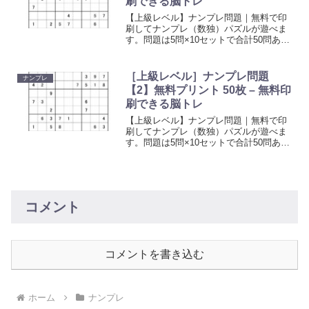
刷できる脳トレ
【上級レベル】ナンプレ問題｜無料で印
刷してナンプレ（数独）パズルが遊べま
す。問題は5問×10セットで合計50問あり
ます。他にも難易度が初心者向けから難
問までありますので、自分のレベルに合
わせてご利用ください。
［上級レベル］ナンプレ問題
ナンプレ
【2】無料プリント 50枚 – 無料印
刷できる脳トレ
【上級レベル】ナンプレ問題｜無料で印
刷してナンプレ（数独）パズルが遊べま
す。問題は5問×10セットで合計50問あり
ます。他にも難易度が初心者向けから難
問までありますので、自分のレベルに合
わせてご利用ください。
コメント
コメントを書き込む
ホーム
ナンプレ