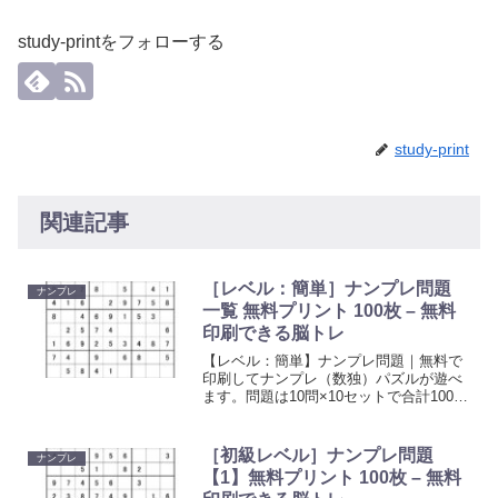
study-printをフォローする
study-print
関連記事
［レベル：簡単］ナンプレ問題
ナンプレ
一覧 無料プリント 100枚 – 無料
印刷できる脳トレ
【レベル：簡単】ナンプレ問題｜無料で
印刷してナンプレ（数独）パズルが遊べ
ます。問題は10問×10セットで合計100問
あります。他にも難易度が初心者向けか
ら難問までありますので、自分のレベル
に合わせてご利用ください。
［初級レベル］ナンプレ問題
ナンプレ
【1】無料プリント 100枚 – 無料