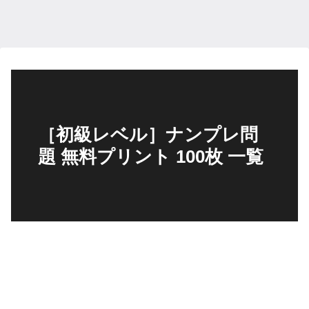
［初級レベル］ナンプレ問
題 無料プリント 100枚 一覧