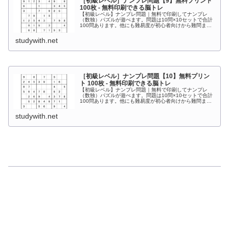
［初級レベル］ナンプレ問題【9】無料プリント
100枚 - 無料印刷できる脳トレ
【初級レベル】ナンプレ問題｜無料で印刷してナンプレ
（数独）パズルが遊べます。問題は10問×10セットで合計
100問あります。他にも難易度が初心者向けから難問まで
ありますので、自分のレベルに合わせてご利用ください。
studywith.net
［初級レベル］ナンプレ問題【10】無料プリン
ト 100枚 - 無料印刷できる脳トレ
【初級レベル】ナンプレ問題｜無料で印刷してナンプレ
（数独）パズルが遊べます。問題は10問×10セットで合計
100問あります。他にも難易度が初心者向けから難問まで
ありますので、自分のレベルに合わせてご利用ください。
studywith.net