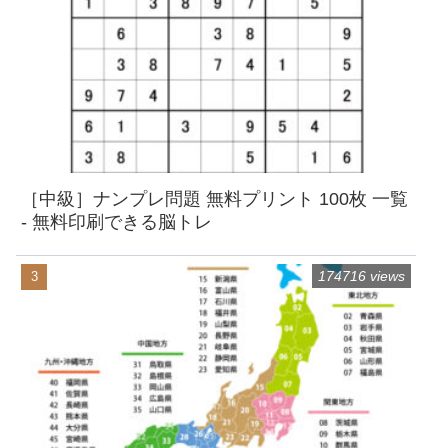
［中級］ナンプレ問題 無料プリント 100枚 一覧
- 無料印刷できる脳トレ
174716 views