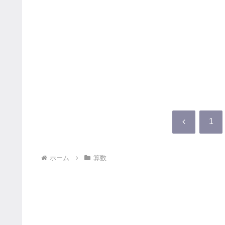
前
1
へ
ホーム
算数