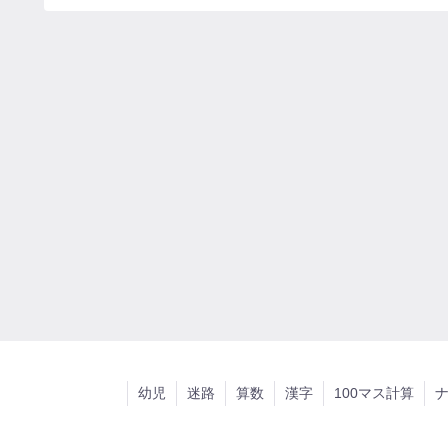
幼児
迷路
算数
漢字
100マス計算