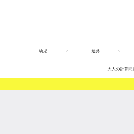
幼児
迷路
大人の計算問