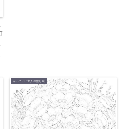
-
可
料
ア
塗
かっこいい大人の塗り絵