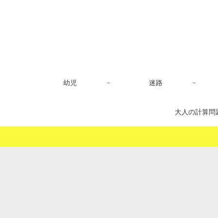
幼児
迷路
大人の計算問