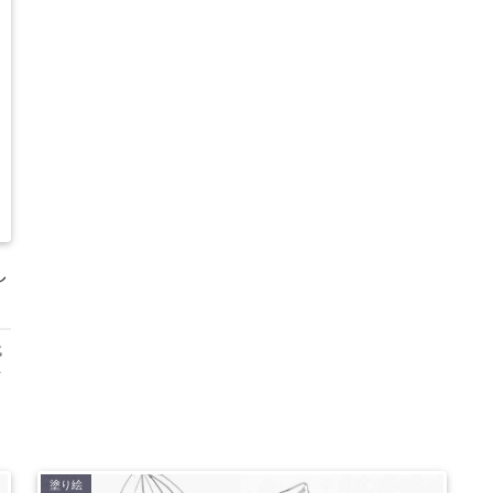
し
代
を
き
塗り絵