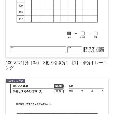
100マス計算［3桁－3桁の引き算］【1】- 暗算トレーニ
ング
100マス計算