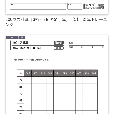
100マス計算［3桁＋2桁の足し算］【5】- 暗算トレーニ
ング
100マス計算