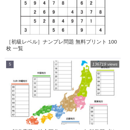
［初級レベル］ナンプレ問題 無料プリント 100
枚 一覧
136719 views