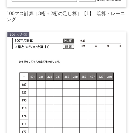
100マス計算［3桁＋2桁の足し算］【1】- 暗算トレーニ
ング
100マス計算