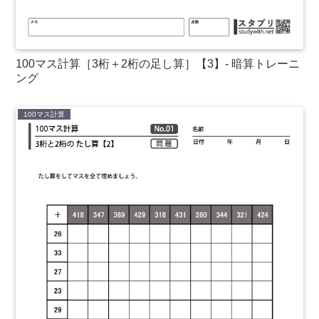
100マス計算［3桁＋2桁の足し算］【3】- 暗算トレーニ
ング
100マス計算