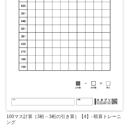
100マス計算［3桁－3桁の引き算］【4】- 暗算トレーニ
ング