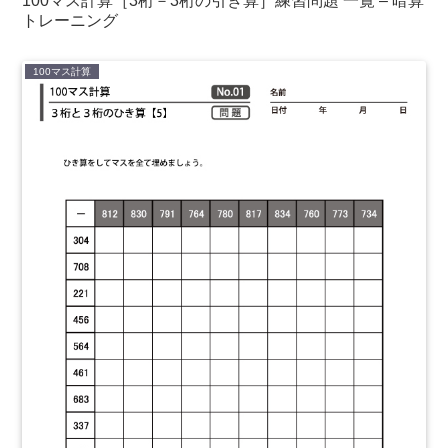
100マス計算［3桁－3桁の引き算］練習問題 一覧 – 暗算
トレーニング
100マス計算