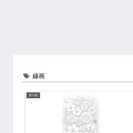
線画
塗り絵