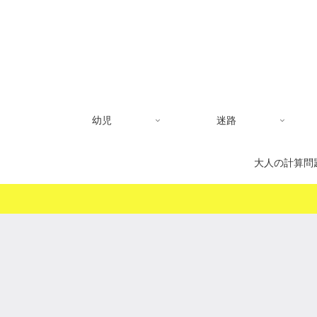
幼児
迷路
大人の計算問