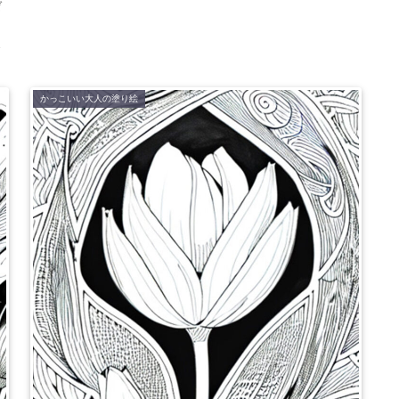
ゼ
し
る
かっこいい大人の塗り絵