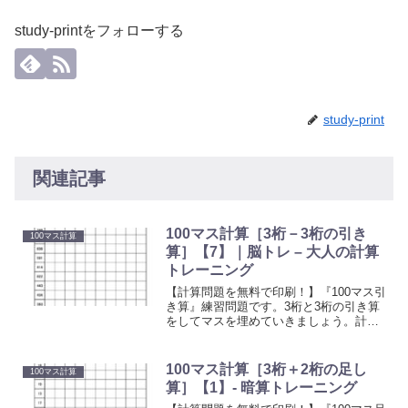
study-printをフォローする
study-print
関連記事
100マス計算［3桁－3桁の引き
100マス計算
算］【7】｜脳トレ – 大人の計算
トレーニング
【計算問題を無料で印刷！】『100マス引
き算』練習問題です。3桁と3桁の引き算
をしてマスを埋めていきましょう。計算
に慣れるためのトレーニングとしてお使
いください。上の段の数字と左側にある
数字を足してマスを埋めていく計算プリ
100マス計算［3桁＋2桁の足し
100マス計算
ントです。
算］【1】- 暗算トレーニング