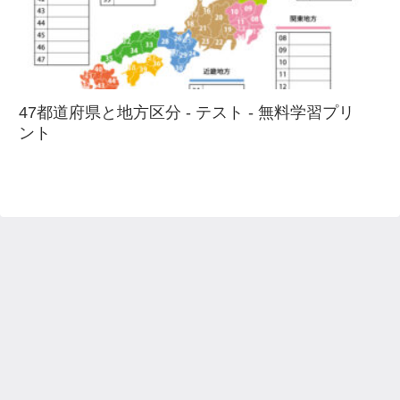
47都道府県と地方区分 - テスト - 無料学習プリ
ント