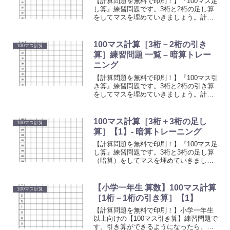
【計算問題を無料で印刷！】『100マス足
し算』練習問題です。3桁と2桁の足し算
をしてマスを埋めていきましょう。計算
に慣れるためのトレーニングとしてお使
いください。上の段の数字と左側にある
数字を足してマスを埋めていく計算プリ
100マス計算［3桁－2桁の引き
100マス計算
ントです。
算］練習問題 一覧 – 暗算トレー
ニング
【計算問題を無料で印刷！】『100マス引
き算』練習問題です。3桁と2桁の引き算
をしてマスを埋めていきましょう。計算
に慣れるためのトレーニングとしてお使
いください。上の段の数字と左側にある
数字を足してマスを埋めていく計算プリ
100マス計算［3桁＋3桁の足し
100マス計算
ントです。
算］【1】- 暗算トレーニング
【計算問題を無料で印刷！】『100マス足
し算』練習問題です。3桁と3桁の足し算
（暗算）をしてマスを埋めていきましょ
う。計算に慣れるためのトレーニングと
してお使いください。上の段の数字と左
側にある数字を足してマスを埋めていく
【小学一年生 算数】100マス計算
100マス計算
計算プリントです。
［1桁－1桁の引き算］【1】
【計算問題を無料で印刷！】小学一年生
以上向けの【100マス引き算】練習問題で
す。引き算ができるようになったら、計