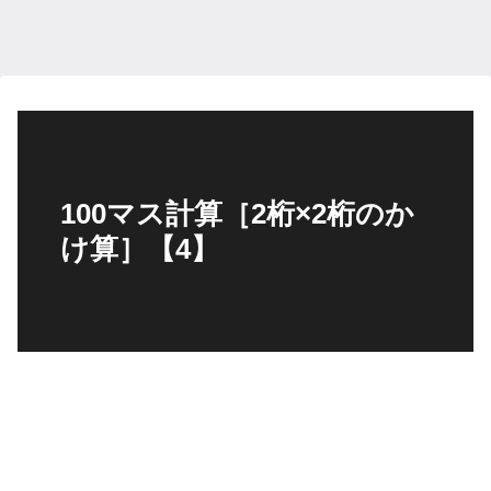
100マス計算［2桁×2桁のか
け算］【4】