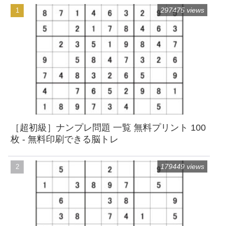
297475 views
［超初級］ナンプレ問題 一覧 無料プリント 100
枚 - 無料印刷できる脳トレ
179449 views