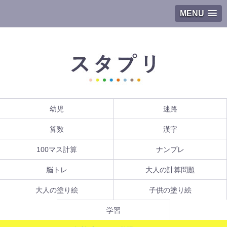
MENU
幼児
迷路
算数
漢字
100マス計算
ナンプレ
脳トレ
大人の計算問題
大人の塗り絵
子供の塗り絵
学習