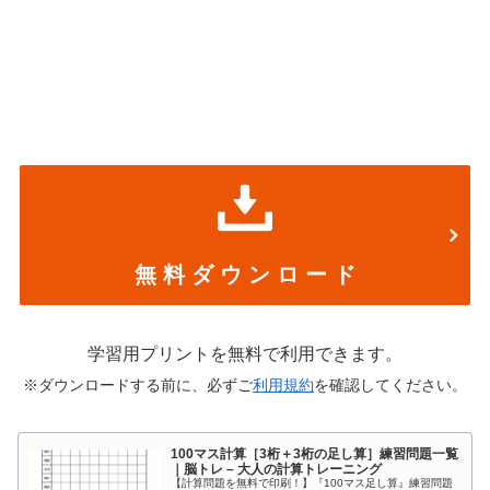
無 料 ダ ウ ン ロ ー ド
学習用プリントを無料で利用できます。
※ダウンロードする前に、必ずご
利用規約
を確認してください。
100マス計算［3桁＋3桁の足し算］練習問題一覧
｜脳トレ – 大人の計算トレーニング
【計算問題を無料で印刷！】『100マス足し算』練習問題