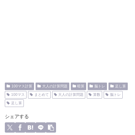
100マス計算
大人の計算問題
暗算
脳トレ
足し算
100マス
まとめて
大人の計算問題
算数
脳トレ
足し算
シェアする