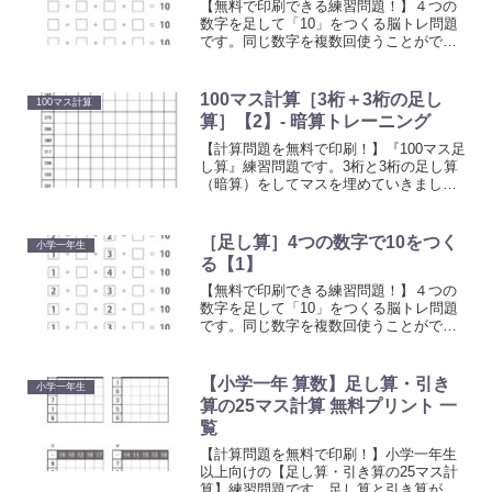
【無料で印刷できる練習問題！】４つの
数字を足して「10」をつくる脳トレ問題
です。同じ数字を複数回使うことがで
き、全部で9通りの方法があります。
100マス計算［3桁＋3桁の足し
100マス計算
算］【2】- 暗算トレーニング
【計算問題を無料で印刷！】『100マス足
し算』練習問題です。3桁と3桁の足し算
（暗算）をしてマスを埋めていきましょ
う。計算に慣れるためのトレーニングと
してお使いください。上の段の数字と左
側にある数字を足してマスを埋めていく
［足し算］4つの数字で10をつく
小学一年生
計算プリントです。
る【1】
【無料で印刷できる練習問題！】４つの
数字を足して「10」をつくる脳トレ問題
です。同じ数字を複数回使うことがで
き、全部で8通りの方法があります。
【小学一年 算数】足し算・引き
小学一年生
算の25マス計算 無料プリント 一
覧
【計算問題を無料で印刷！】小学一年生
以上向けの【足し算・引き算の25マス計
算】練習問題です。足し算と引き算がで