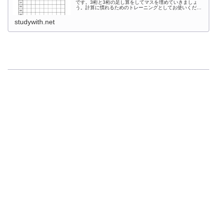
です。3桁と3桁の足し算をしてマスを埋めていきましょ
う。計算に慣れるためのトレーニングとしてお使いくださ
い。上の段の数字と左側にある数字を足してマスを埋めて
いく計算プリントです。
studywith.net