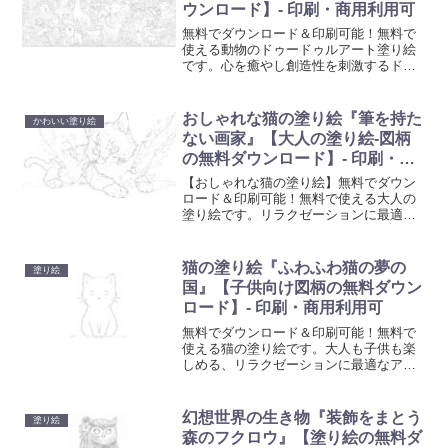
ウンロード】- 印刷・商用利用可
無料でダウンロード＆印刷可能！無料で
使える動物のドゥードゥルアート塗り絵
です。心を癒やし創造性を刺激するドゥ
ードゥルアート塗り絵で、日常の忙しさ
から解放されるひと時を。大人も子供も
楽しめる、リラクゼーションに最適なア
おしゃれな猫の塗り絵『筆を持た
かわいい塗り絵
ート活動を始めましょう。
ない画家』【大人の塗り絵-図柄
の無料ダウンロード】- 印刷・商
用利用可
【おしゃれな猫の塗り絵】無料でダウン
ロード＆印刷可能！無料で使える大人の
塗り絵です。リラクゼーションに最適な
アート活動を始めましょう。心を癒やし
創造性を刺激する塗り絵で、日常の忙し
さから解放されるひと時を。
猫の塗り絵『ふわふわ猫の夢の
塗り絵
国』【子供向け図柄の無料ダウン
ロード】- 印刷・商用利用可
無料でダウンロード＆印刷可能！無料で
使える猫の塗り絵です。大人も子供も楽
しめる、リラクゼーションに最適なアー
ト活動を始めましょう。心を癒やし創造
性を刺激する塗り絵で、日常の忙しさか
ら解放されるひと時を。
幻想世界の生き物『装飾をまとう
塗り絵
森のフクロウ』【塗り絵の無料ダ