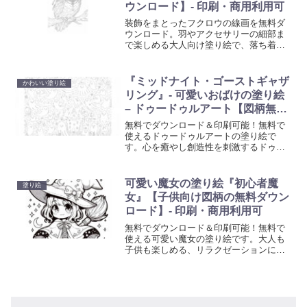
ウンロード】- 印刷・商用利用可
装飾をまとったフクロウの線画を無料ダ
ウンロード。羽やアクセサリーの細部ま
で楽しめる大人向け塗り絵で、落ち着い
た配色から鮮やかな色遊びまで幅広く楽
しめます。印刷してリラックスタイム
に。
『ミッドナイト・ゴーストギャザ
かわいい塗り絵
リング』- 可愛いおばけの塗り絵
– ドゥードゥルアート【図柄無料
ダウンロード】- 印刷・商用利用
無料でダウンロード＆印刷可能！無料で
可
使えるドゥードゥルアートの塗り絵で
す。心を癒やし創造性を刺激するドゥー
ドゥルアート塗り絵で、日常の忙しさか
ら解放されるひと時を。大人も子供も楽
しめる、リラクゼーションに最適なアー
可愛い魔女の塗り絵『初心者魔
塗り絵
ト活動を始めましょう。
女』【子供向け図柄の無料ダウン
ロード】- 印刷・商用利用可
無料でダウンロード＆印刷可能！無料で
使える可愛い魔女の塗り絵です。大人も
子供も楽しめる、リラクゼーションに最
適なアート活動を始めましょう。心を癒
やし創造性を刺激する塗り絵で、日常の
忙しさから解放されるひと時を。