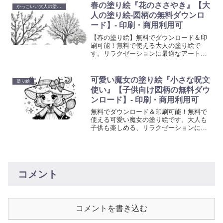
とときを提供します。日々のストレスを
春の塗り絵『花のささやき』【大
かっこいい大人の塗り絵
解放し、美しいアート作品を創り出すこ
人の塗り絵-図柄の無料ダウンロ
とで、心の平和を見つけてください。
ード】- 印刷・商用利用可
【春の塗り絵】無料でダウンロード＆印
刷可能！無料で使える大人の塗り絵で
す。リラクゼーションに最適なアート活
動を始めましょう。心を癒やし創造性を
刺激する塗り絵で、日常の忙しさから解
放されるひと時を。
可愛い魔女の塗り絵『小さな呪文
塗り絵
使い』【子供向け図柄の無料ダウ
ンロード】- 印刷・商用利用可
無料でダウンロード＆印刷可能！無料で
使える可愛い魔女の塗り絵です。大人も
子供も楽しめる、リラクゼーションに最
適なアート活動を始めましょう。心を癒
やし創造性を刺激する塗り絵で、日常の
忙しさから解放されるひと時を。
コメント
コメントを書き込む