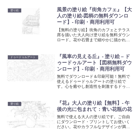
ています。想像力と創造性を育む楽しい
活動で、お子様の色彩感覚と手先の器用
風景の塗り絵『街角カフェ』【大
塗り絵
さを向上させましょう。
人の塗り絵-図柄の無料ダウンロ
ード】- 印刷・商用利用可
【無料の塗り絵】街角のカフェとテラス
席を描いた大人向け塗り絵を無料ダウン
ロード。花や石畳まで細やかに描かれた
線画で、落ち着いた時間を楽しめます。
自宅で印刷してゆっくり色を重ねてくだ
さい。
『風車の見える丘』- 塗り絵 – ド
ドゥードゥルアート
ゥードゥルアート【図柄無料ダウ
ンロード】- 印刷・商用利用可
無料でダウンロード＆印刷可能！無料で
使えるドゥードゥルアートの塗り絵で
す。心を癒やし創造性を刺激するドゥー
ドゥルアート塗り絵で、日常の忙しさか
ら解放されるひと時を。大人も子供も楽
しめる、リラクゼーションに最適なアー
『花』大人の塗り絵【無料】- 午
塗り絵
ト活動を始めましょう。
後の光に包まれて：青い花瓶の花
無料で使える大人の塗り絵です。ご自由
にダウンロード・プリントしてお使いく
ださい。花やカラフルなデザインが満載
の当コレクションは、ご自宅で簡単にプ
リントアウトして、創造性を発揮するひ