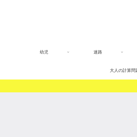
幼児
迷路
大人の計算問