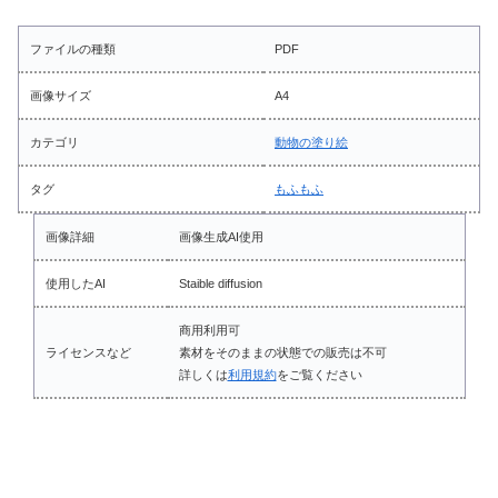
ファイルの種類
PDF
画像サイズ
A4
カテゴリ
動物の塗り絵
タグ
もふもふ
画像詳細
画像生成AI使用
使用したAI
Staible diffusion
商用利用可
ライセンスなど
素材をそのままの状態での販売は不可
詳しくは
利用規約
をご覧ください