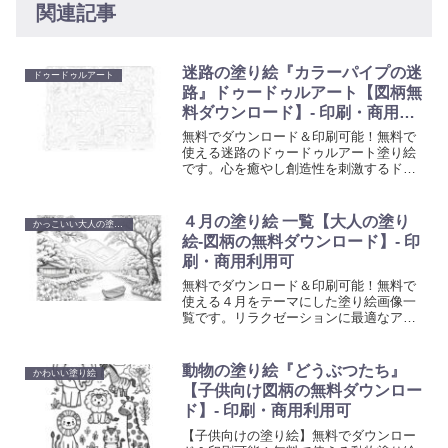
関連記事
迷路の塗り絵『カラーパイプの迷
ドゥードゥルアート
路』ドゥードゥルアート【図柄無
料ダウンロード】- 印刷・商用利
用可
無料でダウンロード＆印刷可能！無料で
使える迷路のドゥードゥルアート塗り絵
です。心を癒やし創造性を刺激するドゥ
ードゥルアート塗り絵で、日常の忙しさ
から解放されるひと時を。大人も子供も
楽しめる、リラクゼーションに最適なア
４月の塗り絵 一覧【大人の塗り
かっこいい大人の塗り絵
ート活動を始めましょう。
絵-図柄の無料ダウンロード】- 印
刷・商用利用可
無料でダウンロード＆印刷可能！無料で
使える４月をテーマにした塗り絵画像一
覧です。リラクゼーションに最適なアー
ト活動を始めましょう。心を癒やし創造
性を刺激する塗り絵で、日常の忙しさか
ら解放されるひと時を。
動物の塗り絵『どうぶつたち』
かわいい塗り絵
【子供向け図柄の無料ダウンロー
ド】- 印刷・商用利用可
【子供向けの塗り絵】無料でダウンロー