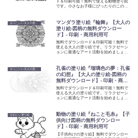
ド＆印刷可能！無料で使える動物塗り絵
です。小さなお子様にぴったりのこの象
のぬりえページは、動物について学びな
がら創造力を発揮するのに最適です。今
すぐダウンロードして、楽しみながら学
マンダラ塗り絵『輪舞』【大人の
かっこいい大人の塗り絵
びましょう。
塗り絵-図柄の無料ダウンロー
ド】- 印刷・商用利用可
無料でダウンロード＆印刷可能！無料で
使える大人の塗り絵です。リラクゼーシ
ョンに最適なアート活動を始めましょ
う。心を癒やし創造性を刺激する塗り絵
で、日常の忙しさから解放されるひと時
を。
孔雀の塗り絵『瑠璃色の夢：孔雀
かっこいい大人の塗り絵
の幻想』【大人の塗り絵-図柄の
無料ダウンロード】- 印刷・商用
利用可
無料でダウンロード＆印刷可能！無料で
使える大人の塗り絵です。リラクゼーシ
ョンに最適なアート活動を始めましょ
う。心を癒やし創造性を刺激する塗り絵
で、日常の忙しさから解放されるひと時
を。
動物の塗り絵『ねこと毛糸』【子
かわいい塗り絵
供向け図柄の無料ダウンロー
ド】- 印刷・商用利用可
【子供向けの塗り絵】無料でダウンロー