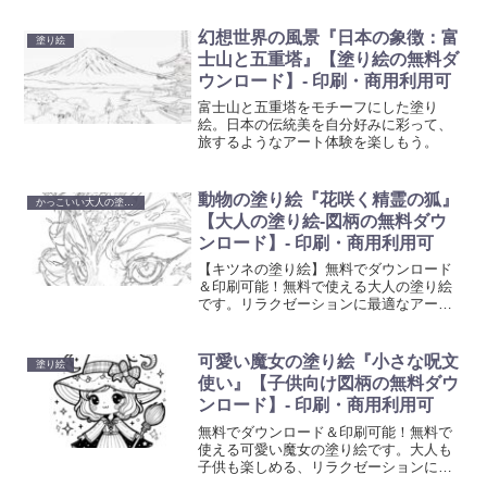
やし創造性を刺激する塗り絵で、日常の
忙しさから解放されるひと時を。
幻想世界の風景『日本の象徴：富
塗り絵
士山と五重塔』【塗り絵の無料ダ
ウンロード】- 印刷・商用利用可
富士山と五重塔をモチーフにした塗り
絵。日本の伝統美を自分好みに彩って、
旅するようなアート体験を楽しもう。
動物の塗り絵『花咲く精霊の狐』
かっこいい大人の塗り絵
【大人の塗り絵-図柄の無料ダウ
ンロード】- 印刷・商用利用可
【キツネの塗り絵】無料でダウンロード
＆印刷可能！無料で使える大人の塗り絵
です。リラクゼーションに最適なアート
活動を始めましょう。心を癒やし創造性
を刺激する塗り絵で、日常の忙しさから
解放されるひと時を。
可愛い魔女の塗り絵『小さな呪文
塗り絵
使い』【子供向け図柄の無料ダウ
ンロード】- 印刷・商用利用可
無料でダウンロード＆印刷可能！無料で
使える可愛い魔女の塗り絵です。大人も
子供も楽しめる、リラクゼーションに最
適なアート活動を始めましょう。心を癒