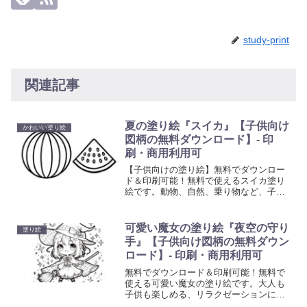
study-print
関連記事
夏の塗り絵『スイカ』【子供向け
かわいい塗り絵
図柄の無料ダウンロード】- 印
刷・商用利用可
【子供向けの塗り絵】無料でダウンロー
ド＆印刷可能！無料で使えるスイカ塗り
絵です。動物、自然、乗り物など、子供
たちが喜ぶ多彩なテーマの塗り絵を提供
しています。想像力と創造性を育む楽し
い活動で、お子様の色彩感覚と手先の器
可愛い魔女の塗り絵『夜空の守り
塗り絵
用さを向上させましょう。
手』【子供向け図柄の無料ダウン
ロード】- 印刷・商用利用可
無料でダウンロード＆印刷可能！無料で
使える可愛い魔女の塗り絵です。大人も
子供も楽しめる、リラクゼーションに最
適なアート活動を始めましょう。心を癒