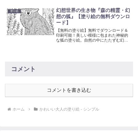
やし創造性を刺激する塗り絵で、日常の
忙しさから解放されるひと時を。
幻想世界の生き物『森の精霊・幻
塗り絵
想の狐』【塗り絵の無料ダウンロ
ード】
【無料の塗り絵】無料でダウンロード＆
印刷可能！美しい模様に包まれた神秘的
な狐の塗り絵。自然の中にたたずむ幻想
的な雰囲気が魅力の大人も楽しめるアー
トぬりえです。
コメント
コメントを書き込む
ホーム
かわいい大人の塗り絵 - シンプル