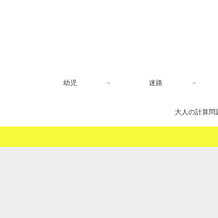
幼児
迷路
大人の計算問