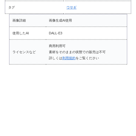
タグ
ウサギ
画像詳細
画像生成AI使用
使用したAI
DALL-E3
商用利用可
ライセンスなど
素材をそのままの状態での販売は不可
詳しくは
利用規約
をご覧ください