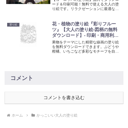
ード＆印刷可能！無料で使える大人の塗
り絵です。リラクゼーションに最適なア
ート活動を始めましょう。心を癒やし創
造性を刺激する塗り絵で、日常の忙しさ
から解放されるひと時を。
花・植物の塗り絵『彩りフルー
塗り絵
ツ』【大人の塗り絵-図柄の無料
ダウンロード】- 印刷・商用利用
可
果物をテーマにした精密な線画の塗り絵
を無料ダウンロードできます。ぶどうや
柑橘、いちごなど多彩なモチーフを自由
な配色で楽しめる大人向けぬりえです。
集中時間や気分転換にもおすすめ。
コメント
コメントを書き込む
ホーム
かっこいい大人の塗り絵