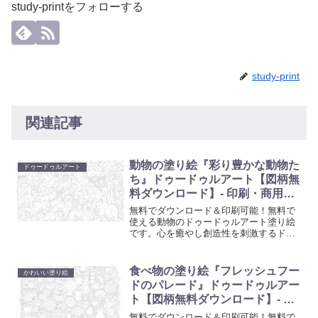
study-printをフォローする
study-print
関連記事
動物の塗り絵『彩り豊かな動物た
ドゥードゥルアート
ち』ドゥードゥルアート【図柄無
料ダウンロード】- 印刷・商用利
用可
無料でダウンロード＆印刷可能！無料で
使える動物のドゥードゥルアート塗り絵
です。心を癒やし創造性を刺激するドゥ
ードゥルアート塗り絵で、日常の忙しさ
から解放されるひと時を。大人も子供も
楽しめる、リラクゼーションに最適なア
食べ物の塗り絵『フレッシュフー
かわいい塗り絵
ート活動を始めましょう。
ドのパレード』ドゥードゥルアー
ト【図柄無料ダウンロード】- 印
刷・商用利用可
無料でダウンロード＆印刷可能！無料で