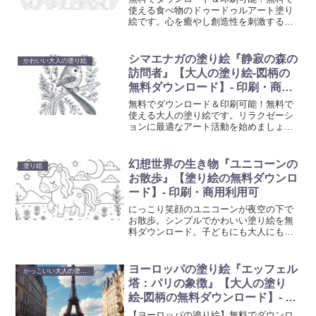
使える食べ物のドゥードゥルアート塗り
絵です。心を癒やし創造性を刺激するド
ゥードゥルアート塗り絵で、日常の忙し
さから解放されるひと時を。大人も子供
も楽しめる、リラクゼーションに最適な
シマエナガの塗り絵『静寂の森の
かわいい大人の塗り絵
アート活動を始めましょう。
訪問者』【大人の塗り絵-図柄の
無料ダウンロード】- 印刷・商用
利用可
無料でダウンロード＆印刷可能！無料で
使える大人の塗り絵です。リラクゼーシ
ョンに最適なアート活動を始めましょ
う。心を癒やし創造性を刺激する塗り絵
で、日常の忙しさから解放されるひと時
を。
幻想世界の生き物『ユニコーンの
塗り絵
お散歩』【塗り絵の無料ダウンロ
ード】- 印刷・商用利用可
にっこり笑顔のユニコーンが夜空の下で
お散歩。シンプルでかわいい塗り絵を無
料ダウンロード。子どもにも大人にもぴ
ったりの癒しアートです。
ヨーロッパの塗り絵『エッフェル
かっこいい大人の塗り絵
塔：パリの象徴』【大人の塗り
絵-図柄の無料ダウンロード】- 印
刷・商用利用可
【ヨーロッパの塗り絵】無料でダウンロ