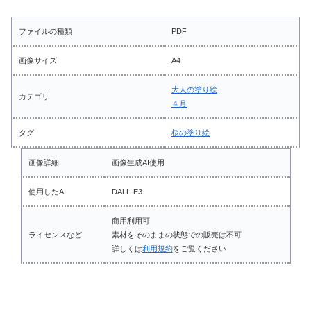
ファイルの種類
PDF
画像サイズ
A4
大人の塗り絵
カテゴリ
４月
タグ
桜の塗り絵
画像詳細
画像生成AI使用
使用したAI
DALL-E3
商用利用可
ライセンスなど
素材をそのままの状態での販売は不可
詳しくは
利用規約
をご覧ください