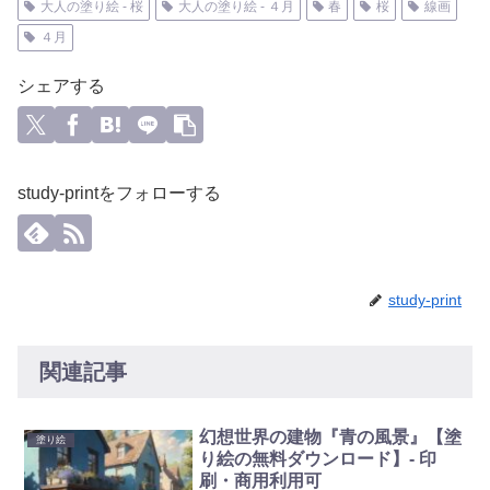
大人の塗り絵 - 桜
大人の塗り絵 - ４月
春
桜
線画
４月
シェアする
study-printをフォローする
study-print
関連記事
幻想世界の建物『青の風景』【塗
塗り絵
り絵の無料ダウンロード】- 印
刷・商用利用可