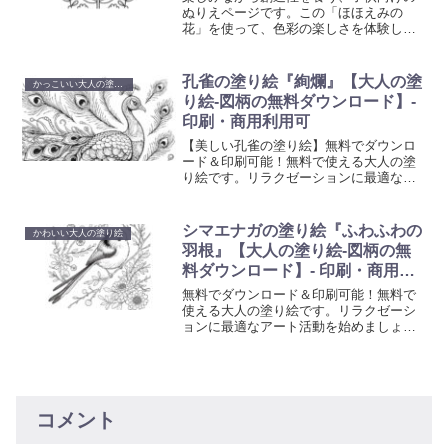
ぬりえページです。この「ほほえみの
花」を使って、色彩の楽しさを体験しま
しょう。
孔雀の塗り絵『絢爛』【大人の塗
かっこいい大人の塗り絵
り絵-図柄の無料ダウンロード】-
印刷・商用利用可
【美しい孔雀の塗り絵】無料でダウンロ
ード＆印刷可能！無料で使える大人の塗
り絵です。リラクゼーションに最適なア
ート活動を始めましょう。心を癒やし創
造性を刺激する塗り絵で、日常の忙しさ
から解放されるひと時を。
シマエナガの塗り絵『ふわふわの
かわいい大人の塗り絵
羽根』【大人の塗り絵-図柄の無
料ダウンロード】- 印刷・商用利
用可
無料でダウンロード＆印刷可能！無料で
使える大人の塗り絵です。リラクゼーシ
ョンに最適なアート活動を始めましょ
う。心を癒やし創造性を刺激する塗り絵
で、日常の忙しさから解放されるひと時
を。
コメント