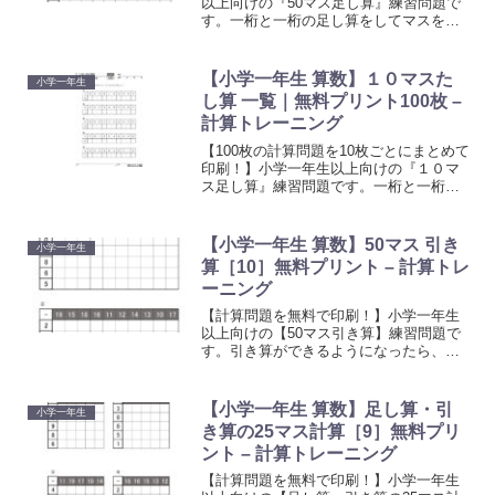
以上向けの『50マス足し算』練習問題で
す。一桁と一桁の足し算をしてマスを埋
めていきましょう。計算に慣れるための
トレーニングとしてお使いください。上
の段の数字と左側にある数字を足してマ
【小学一年生 算数】１０マスた
小学一年生
スを埋めていく計算プリントです。
し算 一覧｜無料プリント100枚 –
計算トレーニング
【100枚の計算問題を10枚ごとにまとめて
印刷！】小学一年生以上向けの『１０マ
ス足し算』練習問題です。一桁と一桁の
足し算をしてマスを埋めていきましょ
う。計算に慣れるためのトレーニングと
してお使いください。上の段の数字と左
【小学一年生 算数】50マス 引き
小学一年生
側にある数字を足してマスを埋めていく
算［10］無料プリント – 計算トレ
計算プリントです。
ーニング
【計算問題を無料で印刷！】小学一年生
以上向けの【50マス引き算】練習問題で
す。引き算ができるようになったら、計
算に慣れるためのトレーニングとしてお
使いください。上の段の数字から左側に
ある数字を引いてマスを埋めていくプリ
【小学一年生 算数】足し算・引
小学一年生
ントです。
き算の25マス計算［9］無料プリ
ント – 計算トレーニング
【計算問題を無料で印刷！】小学一年生