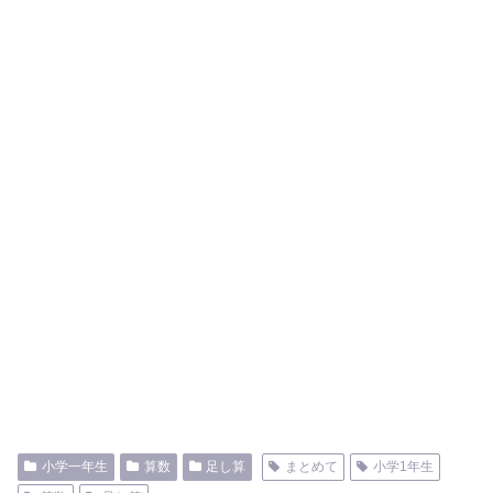
小学一年生
算数
足し算
まとめて
小学1年生