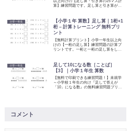
以上向けの【足し算・引き算の25マス計
算】練習問題です。足し算と引き算がで
きるようになったら、計算に慣れるため
のトレーニングとしてお使いください。
【小学１年 算数】足し算｜1桁+1
小学一年生
桁 – 計算トレーニング 無料プリ
ント
【無料計算プリント】小学一年生以上向
けの【一桁の足し算】練習問題の計算プ
リントです。一桁と一桁の足し算をして
マスを埋めていきましょう。計算に慣れ
るためのトレーニングとしてお使いくだ
さい。何度も繰り返し問題を解く事で、
足して10になる数［ことば］
小学一年生
計算力を伸ばすことができます。
【3】｜小学１年生 算数
【無料で印刷できる練習問題！】未就学
～小学校１年生の向け『足して答えが
「10」になる数』の無料練習問題プリン
トです。たくさんの問題がありますの
で、繰り返して練習し計算に慣れましょ
う。
コメント