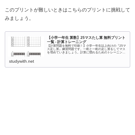
このプリントが難しいときはこちらのプリントに挑戦して
みましょう。
【小学一年生 算数】25マスたし算 無料プリント
一覧 - 計算トレーニング
【計算問題を無料で印刷！】小学一年生以上向けの『25マ
ス足し算』練習問題です。一桁と一桁の足し算をしてマス
を埋めていきましょう。計算に慣れるためのトレーニング
としてお使いください。上の段の数字と左側にある数字を
足してマスを埋めていく計算プリントです。
studywith.net