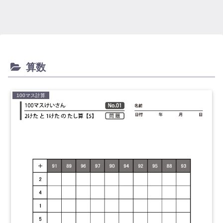
算数
100マス計算