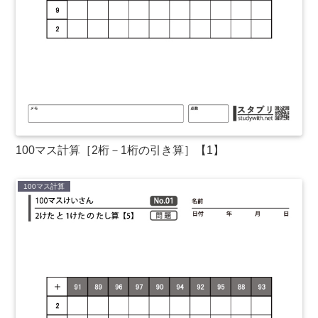
100マス計算［2桁－1桁の引き算］【1】
100マス計算