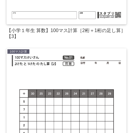
【小学１年生 算数】100マス計算［2桁＋1桁の足し算］
【3】
100マス計算