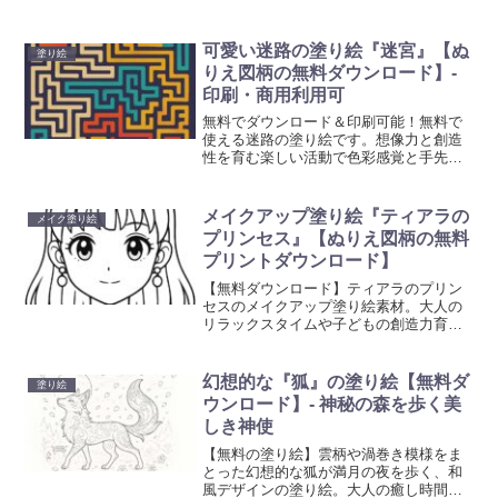
活動を始めましょう。心を癒やし創造性
を刺激する塗り絵で、日常の忙しさから
解放されるひと時を。
可愛い迷路の塗り絵『迷宮』【ぬ
塗り絵
りえ図柄の無料ダウンロード】-
印刷・商用利用可
無料でダウンロード＆印刷可能！無料で
使える迷路の塗り絵です。想像力と創造
性を育む楽しい活動で色彩感覚と手先の
器用さを向上させましょう。心がほっと
するひとときをお楽しみください。
メイクアップ塗り絵『ティアラの
メイク塗り絵
プリンセス』【ぬりえ図柄の無料
プリントダウンロード】
【無料ダウンロード】ティアラのプリン
セスのメイクアップ塗り絵素材。大人の
リラックスタイムや子どもの創造力育成
に最適。線画イラストを今すぐ入手でき
ます。
幻想的な『狐』の塗り絵【無料ダ
塗り絵
ウンロード】- 神秘の森を歩く美
しき神使
【無料の塗り絵】雲柄や渦巻き模様をま
とった幻想的な狐が満月の夜を歩く、和
風デザインの塗り絵。大人の癒し時間に