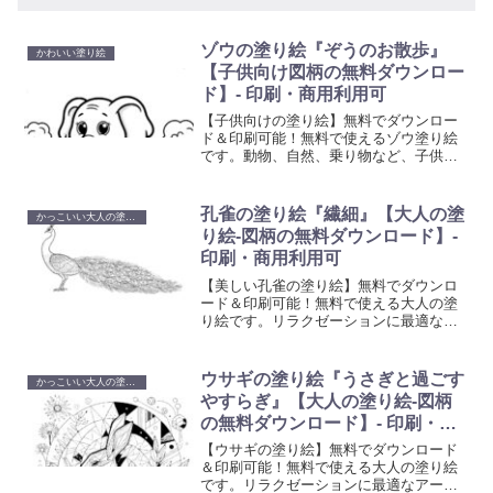
ゾウの塗り絵『ぞうのお散歩』
かわいい塗り絵
【子供向け図柄の無料ダウンロー
ド】- 印刷・商用利用可
【子供向けの塗り絵】無料でダウンロー
ド＆印刷可能！無料で使えるゾウ塗り絵
です。動物、自然、乗り物など、子供た
ちが喜ぶ多彩なテーマの塗り絵を提供し
ています。想像力と創造性を育む楽しい
活動で、お子様の色彩感覚と手先の器用
孔雀の塗り絵『繊細』【大人の塗
かっこいい大人の塗り絵
さを向上させましょう。
り絵-図柄の無料ダウンロード】-
印刷・商用利用可
【美しい孔雀の塗り絵】無料でダウンロ
ード＆印刷可能！無料で使える大人の塗
り絵です。リラクゼーションに最適なア
ート活動を始めましょう。心を癒やし創
造性を刺激する塗り絵で、日常の忙しさ
から解放されるひと時を。
ウサギの塗り絵『うさぎと過ごす
かっこいい大人の塗り絵
やすらぎ』【大人の塗り絵-図柄
の無料ダウンロード】- 印刷・商
用利用可
【ウサギの塗り絵】無料でダウンロード
＆印刷可能！無料で使える大人の塗り絵
です。リラクゼーションに最適なアート