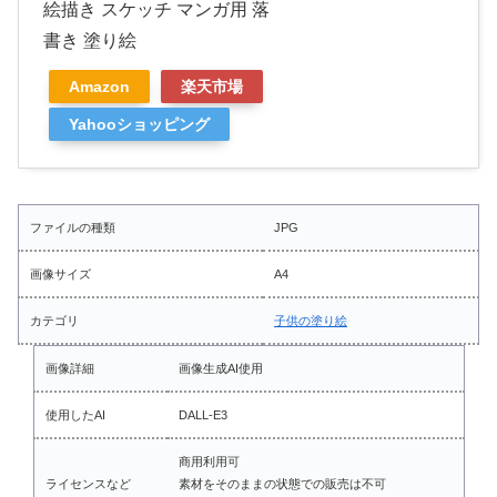
絵描き スケッチ マンガ用 落
書き 塗り絵
Amazon
楽天市場
Yahooショッピング
ファイルの種類
JPG
画像サイズ
A4
カテゴリ
子供の塗り絵
画像詳細
画像生成AI使用
使用したAI
DALL-E3
商用利用可
ライセンスなど
素材をそのままの状態での販売は不可