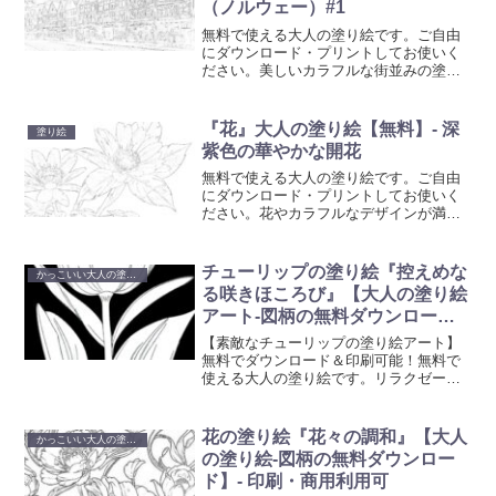
（ノルウェー）#1
無料で使える大人の塗り絵です。ご自由
にダウンロード・プリントしてお使いく
ださい。美しいカラフルな街並みの塗り
絵をです。ご自宅で簡単にプリントアウ
トして、創造性を発揮するひとときを提
供します。日々のストレスを解放し、美
『花』大人の塗り絵【無料】- 深
塗り絵
しいアート作品を創り出すことで、心の
紫色の華やかな開花
平和を見つけてください。
無料で使える大人の塗り絵です。ご自由
にダウンロード・プリントしてお使いく
ださい。花やカラフルなデザインが満載
の当コレクションは、ご自宅で簡単にプ
リントアウトして、創造性を発揮するひ
とときを提供します。日々のストレスを
チューリップの塗り絵『控えめな
かっこいい大人の塗り絵
解放し、美しいアート作品を創り出すこ
る咲きほころび』【大人の塗り絵
とで、心の平和を見つけてください。
アート-図柄の無料ダウンロー
ド】- 印刷・商用利用可
【素敵なチューリップの塗り絵アート】
無料でダウンロード＆印刷可能！無料で
使える大人の塗り絵です。リラクゼーシ
ョンに最適なアート活動を始めましょ
う。心を癒やし創造性を刺激する塗り絵
で、日常の忙しさから解放されるひと時
花の塗り絵『花々の調和』【大人
かっこいい大人の塗り絵
を。
の塗り絵-図柄の無料ダウンロー
ド】- 印刷・商用利用可