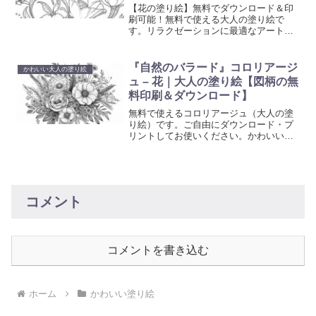
【花の塗り絵】無料でダウンロード＆印
刷可能！無料で使える大人の塗り絵で
す。リラクゼーションに最適なアート活
動を始めましょう。心を癒やし創造性を
刺激する塗り絵で、日常の忙しさから解
放されるひと時を。
『自然のバラード』コロリアージ
かわいい大人の塗り絵
ュ – 花｜大人の塗り絵【図柄の無
料印刷＆ダウンロード】
無料で使えるコロリアージュ（大人の塗
り絵）です。ご自由にダウンロード・プ
リントしてお使いください。かわいい花
のコロリアージュです。ご自宅で簡単に
プリントアウトして、創造性を発揮する
ひとときを提供します。日々のストレス
を解放し、美しいアート作品を創り出す
ことで、心の平和を見つけてください。
コメント
コメントを書き込む
ホーム
かわいい塗り絵