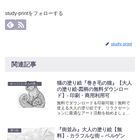
study-printをフォローする
study-print
関連記事
猫の塗り絵『巻き毛の猫』【大人
かっこいい大人の塗り絵
の塗り絵-図柄の無料ダウンロー
ド】- 印刷・商用利用可
無料でダウンロード＆印刷可能！無料で
使える大人の塗り絵です。リラクゼーシ
ョンに最適なアート活動を始めましょ
う。心を癒やし創造性を刺激する塗り絵
で、日常の忙しさから解放されるひと時
を。
『街並み』大人の塗り絵【無
塗り絵
料】- カラフルな街 – ベルゲン