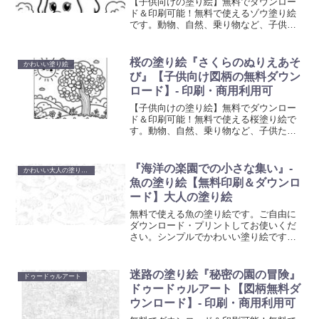
【子供向けの塗り絵】無料でダウンロー
ド＆印刷可能！無料で使えるゾウ塗り絵
です。動物、自然、乗り物など、子供た
ちが喜ぶ多彩なテーマの塗り絵を提供し
ています。想像力と創造性を育む楽しい
活動で、お子様の色彩感覚と手先の器用
桜の塗り絵『さくらのぬりえあそ
かわいい塗り絵
さを向上させましょう。
び』【子供向け図柄の無料ダウン
ロード】- 印刷・商用利用可
【子供向けの塗り絵】無料でダウンロー
ド＆印刷可能！無料で使える桜塗り絵で
す。動物、自然、乗り物など、子供たち
が喜ぶ多彩なテーマの塗り絵を提供して
います。想像力と創造性を育む楽しい活
動で、お子様の色彩感覚と手先の器用さ
『海洋の楽園での小さな集い』-
かわいい大人の塗り絵 - シンプル
を向上させましょう。
魚の塗り絵【無料印刷＆ダウンロ
ード】大人の塗り絵
無料で使える魚の塗り絵です。ご自由に
ダウンロード・プリントしてお使いくだ
さい。シンプルでかわいい塗り絵です。
ご自宅で簡単にプリントアウトして、創
造性を発揮するひとときを提供します。
日々のストレスを解放し、美しいアート
迷路の塗り絵『秘密の園の冒険』
ドゥードゥルアート
作品を創り出すことで、心の平和を見つ
ドゥードゥルアート【図柄無料ダ
けてください。
ウンロード】- 印刷・商用利用可