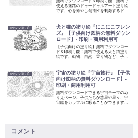
無料でダウンロード＆印刷可能！無料で
使える迷路のドゥードゥルアート塗り絵
です。心を癒やし創造性を刺激するドゥ
ードゥルアート塗り絵で、日常の忙しさ
から解放されるひと時を。大人も子供も
楽しめる、リラクゼーションに最適なア
犬と猫の塗り絵『にこにこフレン
かわいい塗り絵
ート活動を始めましょう。
ズ』【子供向け図柄の無料ダウン
ロード】- 印刷・商用利用可
【子供向けの塗り絵】無料でダウンロー
ド＆印刷可能！無料で使える犬と猫塗り
絵です。動物、自然、乗り物など、子供
たちが喜ぶ多彩なテーマの塗り絵を提供
しています。想像力と創造性を育む楽し
い活動で、お子様の色彩感覚と手先の器
宇宙の塗り絵『宇宙旅行』【子供
かわいい塗り絵
用さを向上させましょう。
向け図柄の無料ダウンロード】-
印刷・商用利用可
無料ダウンロードできる宇宙テーマのぬ
りえページ。子供たちが惑星や星々、宇
宙船をカラフルに彩ることができます。
今すぐプリントアウトして、家族で宇宙
探検を楽しみましょう。
コメント