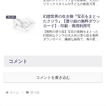
女性のメイクアップ塗り絵素材。大人の
リラックスタイムや子どもの創造力育成
に最適。線画イラストを今すぐ入手でき
ます。
幻想世界の生き物『宝石をまとっ
塗り絵
たクジラ』【塗り絵の無料ダウン
ロード】- 印刷・商用利用可
【無料の塗り絵】宝石の装飾をまとった
幻想的なクジラの大人向け塗り絵を無料
ダウンロード。繊細な線画で、海や星空
を思わせる世界観を自由に彩れます。集
中したい時間やリラックスしたいひとと
きにもおすすめです。
コメント
コメントを書き込む
ホーム
塗り絵