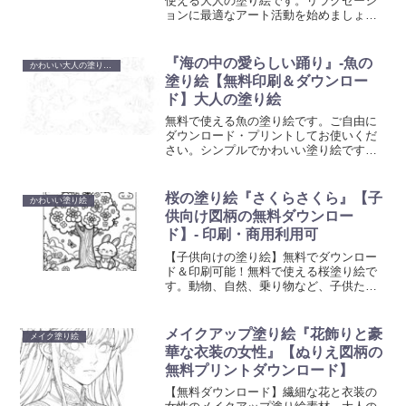
使える大人の塗り絵です。リラクゼーシ
ョンに最適なアート活動を始めましょ
う。心を癒やし創造性を刺激する塗り絵
で、日常の忙しさから解放されるひと時
を。
『海の中の愛らしい踊り』-魚の
かわいい大人の塗り絵 - シンプル
塗り絵【無料印刷＆ダウンロー
ド】大人の塗り絵
無料で使える魚の塗り絵です。ご自由に
ダウンロード・プリントしてお使いくだ
さい。シンプルでかわいい塗り絵です。
ご自宅で簡単にプリントアウトして、創
造性を発揮するひとときを提供します。
日々のストレスを解放し、美しいアート
桜の塗り絵『さくらさくら』【子
かわいい塗り絵
作品を創り出すことで、心の平和を見つ
供向け図柄の無料ダウンロー
けてください。
ド】- 印刷・商用利用可
【子供向けの塗り絵】無料でダウンロー
ド＆印刷可能！無料で使える桜塗り絵で
す。動物、自然、乗り物など、子供たち
が喜ぶ多彩なテーマの塗り絵を提供して
います。想像力と創造性を育む楽しい活
動で、お子様の色彩感覚と手先の器用さ
メイクアップ塗り絵『花飾りと豪
メイク塗り絵
を向上させましょう。
華な衣装の女性』【ぬりえ図柄の
無料プリントダウンロード】
【無料ダウンロード】繊細な花と衣装の