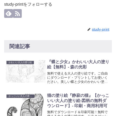
study-printをフォローする
study-print
関連記事
『蝶と少女』かわいい大人の塗り
かわいい大人の塗り絵
絵【無料】- 森の光彩
無料で使える大人の塗り絵です。ご自由
にダウンロード・プリントしてお使いく
ださい。美しい蝶と少女のかわいい塗り
絵です。ご自宅で簡単にプリントアウト
して、創造性を発揮するひとときを提供
します。日々のストレスを解放し、美し
猫の塗り絵『静寂の猫』【かっこ
かっこいい大人の塗り絵
いアート作品を創り出すことで、心の平
いい大人の塗り絵-図柄の無料ダ
和を見つけてください。
ウンロード】- 印刷・商用利用可
無料でダウンロード＆印刷可能！無料で