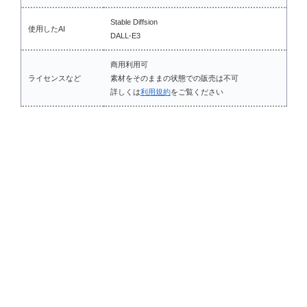
Stable Diffsion
使用したAI
DALL-E3
商用利用可
ライセンスなど
素材をそのままの状態での販売は不可
詳しくは
利用規約
をご覧ください