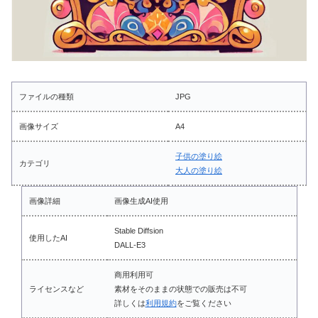
ファイルの種類
JPG
画像サイズ
A4
子供の塗り絵
カテゴリ
大人の塗り絵
画像詳細
画像生成AI使用
Stable Diffsion
使用したAI
DALL-E3
商用利用可
ライセンスなど
素材をそのままの状態での販売は不可
詳しくは
利用規約
をご覧ください