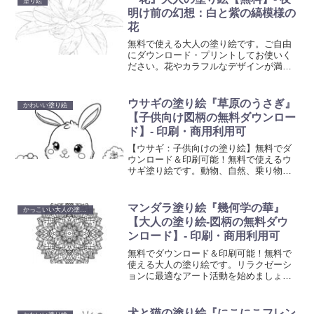
塗り絵
明け前の幻想：白と紫の縞模様の
花
無料で使える大人の塗り絵です。ご自由
にダウンロード・プリントしてお使いく
ださい。花やカラフルなデザインが満載
の当コレクションは、ご自宅で簡単にプ
リントアウトして、創造性を発揮するひ
とときを提供します。日々のストレスを
ウサギの塗り絵『草原のうさぎ』
かわいい塗り絵
解放し、美しいアート作品を創り出すこ
【子供向け図柄の無料ダウンロー
とで、心の平和を見つけてください。
ド】- 印刷・商用利用可
【ウサギ：子供向けの塗り絵】無料でダ
ウンロード＆印刷可能！無料で使えるウ
サギ塗り絵です。動物、自然、乗り物な
ど、子供たちが喜ぶ多彩なテーマの塗り
絵を提供しています。想像力と創造性を
育む楽しい活動で、お子様の色彩感覚と
マンダラ塗り絵『幾何学の華』
かっこいい大人の塗り絵
手先の器用さを向上させましょう。
【大人の塗り絵-図柄の無料ダウ
ンロード】- 印刷・商用利用可
無料でダウンロード＆印刷可能！無料で
使える大人の塗り絵です。リラクゼーシ
ョンに最適なアート活動を始めましょ
う。心を癒やし創造性を刺激する塗り絵
で、日常の忙しさから解放されるひと時
を。
犬と猫の塗り絵『にこにこフレン