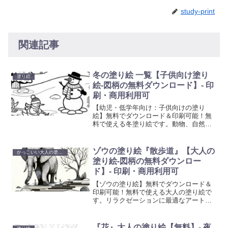
study-print
関連記事
冬の塗り絵 一覧【子供向け塗り
塗り絵
絵-図柄の無料ダウンロード】- 印
刷・商用利用可
【幼児・低学年向け：子供向けの塗り
絵】無料でダウンロード＆印刷可能！無
料で使える冬塗り絵です。動物、自然、
乗り物など、子供たちが喜ぶ多彩なテー
マの塗り絵を提供しています。想像力と
創造性を育む楽しい活動で、お子様の色
ゾウの塗り絵『散歩道』【大人の
かっこいい大人の塗り絵
彩感覚と手先の器用さを向上させましょ
塗り絵-図柄の無料ダウンロー
う。
ド】- 印刷・商用利用可
【ゾウの塗り絵】無料でダウンロード＆
印刷可能！無料で使える大人の塗り絵で
す。リラクゼーションに最適なアート活
動を始めましょう。心を癒やし創造性を
刺激する塗り絵で、日常の忙しさから解
放されるひと時を。
『花』大人の塗り絵【無料】- 夜