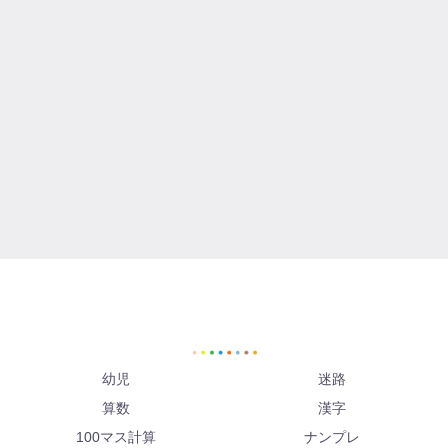
幼児
迷路
算数
漢字
100マス計算
ナンプレ