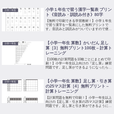
してお使いください。
小学１年生で習う漢字一覧表 プリン
小学一年生
ト《音読み・訓読み付き》80字
【無料で印刷できる学習教材！】小学１年生
で習う漢字を一覧表にした無料プリントで
す。音読みと訓読みがついていますので便利
に使えます。学習教材としてお使いくださ
い。無料でご利用いただけます。
【小学一年生 算数】かいだん 足し
小学一年生
算［3］無料プリント100枚 – 計算ト
レーニング
【100枚の計算問題を10枚ごとにまとめて印
刷！】小学一年生以上向けの『足し算』練習
問題です。足し算ができるようになったら、
計算に慣れるためのトレーニングとしてお使
いください。上の段の数字と左側にある数字
を足してマスを埋めていくプリントです。
【小学一年生 算数】足し算・引き算
小学一年生
の25マス計算［4］無料プリント –
計算トレーニング
【計算問題を無料で印刷！】小学一年生以上
向けの【足し算・引き算の25マス計算】練習
問題です。足し算と引き算ができるようにな
ったら、計算に慣れるためのトレーニングと
してお使いください。