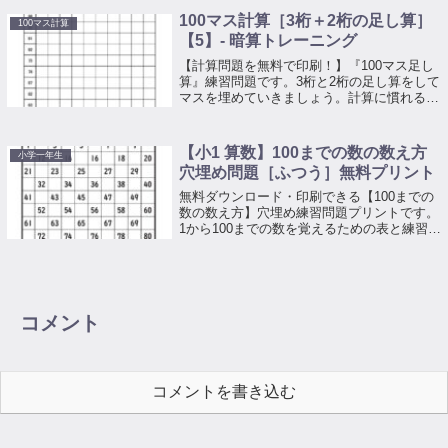
100マス計算［3桁＋2桁の足し算］
100マス計算
【5】- 暗算トレーニング
【計算問題を無料で印刷！】『100マス足し
算』練習問題です。3桁と2桁の足し算をして
マスを埋めていきましょう。計算に慣れるた
めのトレーニングとしてお使いください。上
の段の数字と左側にある数字を足してマスを
埋めていく計算プリントです。
【小1 算数】100までの数の数え方
小学一年生
穴埋め問題［ふつう］無料プリント
無料ダウンロード・印刷できる【100までの
数の数え方】穴埋め練習問題プリントです。
1から100までの数を覚えるための表と練習問
題を無料ダウンロード・印刷できます。
コメント
コメントを書き込む