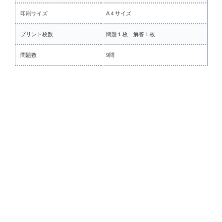
印刷サイズ
A４サイズ
プリント枚数
問題１枚 解答１枚
問題数
9問
■