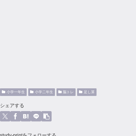
小学一年生
小学二年生
脳トレ
足し算
シェアする
study-printをフォローする