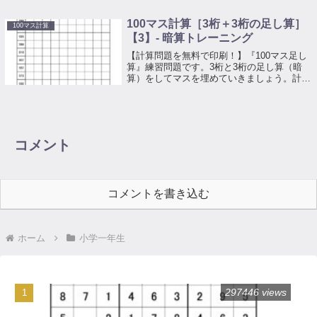
の段の数字と左側にある数字を足してマスを
埋めていく計算プリントです。
100マス計算［3桁＋3桁の足し算］
100マス計算
【3】- 暗算トレーニング
【計算問題を無料で印刷！】『100マス足し
算』練習問題です。3桁と3桁の足し算（暗
算）をしてマスを埋めていきましょう。計算
に慣れるためのトレーニングとしてお使いく
ださい。上の段の数字と左側にある数字を足
してマスを埋めていく計算プリントです。
コメント
コメントを書き込む
ホーム
小学一年生
297446 views