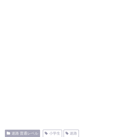
迷路 普通レベル
小学生
迷路