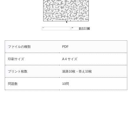
ファイルの種類
PDF
印刷サイズ
A４サイズ
プリント枚数
迷路10枚・答え10枚
問題数
10問
■