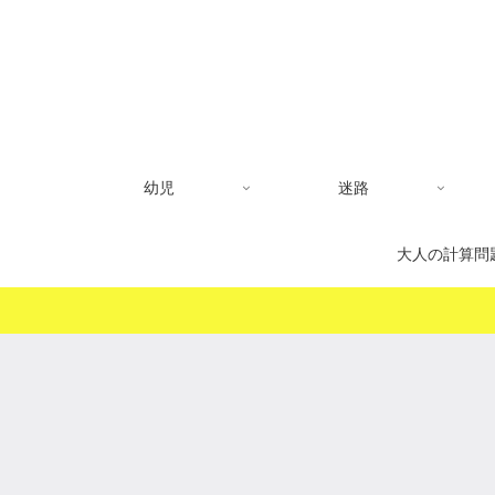
幼児
迷路
大人の計算問