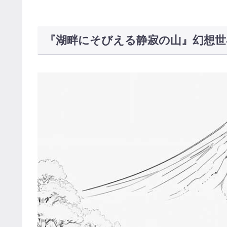
『湖畔にそびえる静寂の山』幻想世