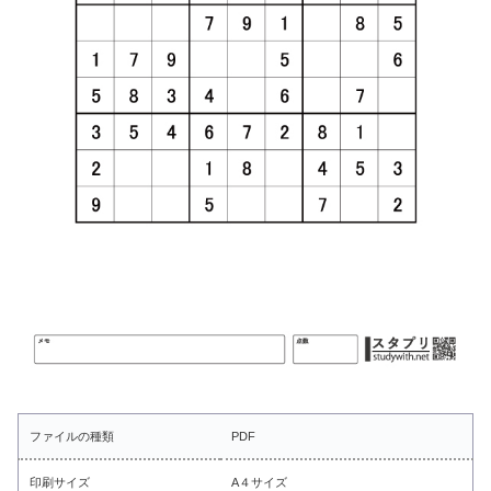
ファイルの種類
PDF
印刷サイズ
A４サイズ