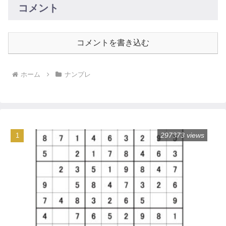
コメント
コメントを書き込む
ホーム
ナンプレ
297373 views