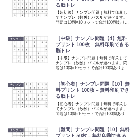
る脳トレ
【超初級】ナンプレ問題｜無料で印刷し
てナンプレ（数独）パズルが遊べます。
問題は10問×10セットで合計100問ありま
す。他にも難易度が初心者向けから難問
までありますので、自分のレベルに合わ
せてご利用ください。
［中級］ナンプレ問題【4】無料
ナンプレ
プリント 100枚 – 無料印刷できる
脳トレ
【中級】ナンプレ問題｜無料で印刷して
ナンプレ（数独）パズルが遊べます。問
題は10問×10セットで合計100問ありま
す。他にも難易度が初心者向けから難問
までありますので、自分のレベルに合わ
せてご利用ください。
［初心者］ナンプレ問題【10】無
ナンプレ
料プリント 100枚 – 無料印刷でき
る脳トレ
【初心者】ナンプレ問題｜無料で印刷し
てナンプレ（数独）パズルが遊べます。
問題は10問×10セットで合計100問ありま
す。他にも難易度が初心者向けから難問
までありますので、自分のレベルに合わ
せてご利用ください。
［難問］ナンプレ問題【10】無料
ナンプレ
プリント 50枚 – 無料印刷できる