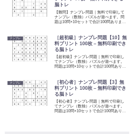
脳トレ
【難問】ナンプレ問題｜無料で印刷して
ナンプレ（数独）パズルが遊べます。問
題は10問×10セットで合計100問ありま
す。他にも難易度が初心者向けから難問
までありますので、自分のレベルに合わ
せてご利用ください。
［超初級］ナンプレ問題【10】無
ナンプレ
料プリント 100枚 – 無料印刷でき
る脳トレ
【超初級】ナンプレ問題｜無料で印刷し
てナンプレ（数独）パズルが遊べます。
問題は10問×10セットで合計100問ありま
す。他にも難易度が初心者向けから難問
までありますので、自分のレベルに合わ
せてご利用ください。
［初心者］ナンプレ問題【3】無
ナンプレ
料プリント 100枚 – 無料印刷でき
る脳トレ
【初心者】ナンプレ問題｜無料で印刷し
てナンプレ（数独）パズルが遊べます。
問題は10問×10セットで合計100問ありま
す。他にも難易度が初心者向けから難問
までありますので、自分のレベルに合わ
せてご利用ください。