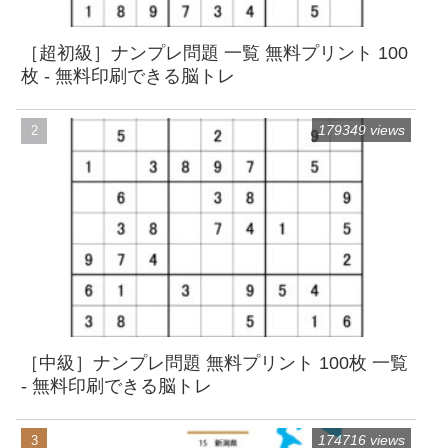
［超初級］ナンプレ問題 一覧 無料プリント 100
枚 - 無料印刷できる脳トレ
179349 views
［中級］ナンプレ問題 無料プリント 100枚 一覧
- 無料印刷できる脳トレ
174716 views