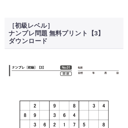
［初級レベル］
ナンプレ問題 無料プリント【3】
ダウンロード