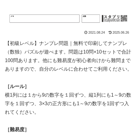
2021.08.24
2025.06.26
【初級レベル】ナンプレ問題｜無料で印刷してナンプレ
（数独）パズルが遊べます。問題は10問×10セットで合計
100問あります。他にも難易度が初心者向けから難問まで
ありますので、自分のレベルに合わせてご利用ください。
［ルール］
横1列には１から9の数字を１回ずつ、縦1列にも1～9の数
字を１回ずつ、3×3の正方形にも1～9の数字を1回ずつ入
れてください。
［難易度］