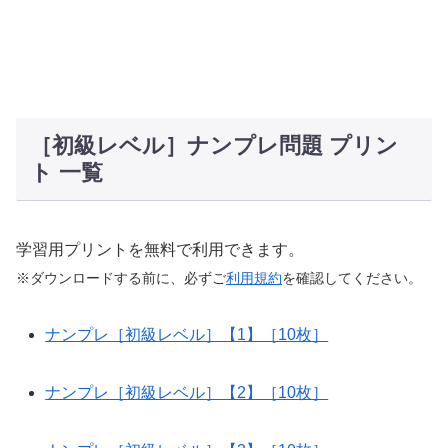
［初級レベル］ナンプレ問題 プリン
ト 一覧
学習用プリントを無料で利用できます。
※ダウンロードする前に、必ずご
利用規約
を確認してください。
ナンプレ［初級レベル］【1】［10枚］
ナンプレ［初級レベル］【2】［10枚］