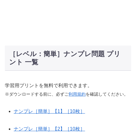
［レベル：簡単］ナンプレ問題 プリ
ント 一覧
学習用プリントを無料で利用できます。
※ダウンロードする前に、必ずご
利用規約
を確認してください。
ナンプレ［簡単］【1】［10枚］
ナンプレ［簡単］【2】［10枚］