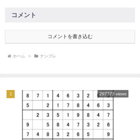
に合わせてご利用ください。
コメント
コメントを書き込む
ホーム
ナンプレ
297373 views