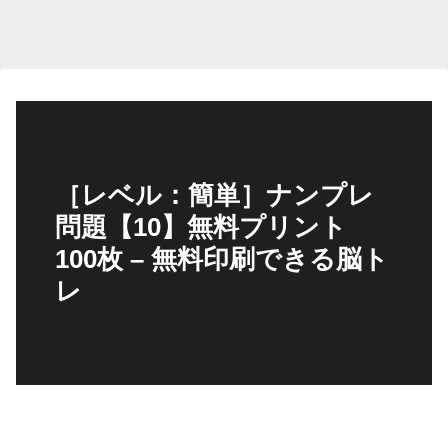
［レベル：簡単］ナンプレ
問題【10】無料プリント
100枚 – 無料印刷できる脳ト
レ