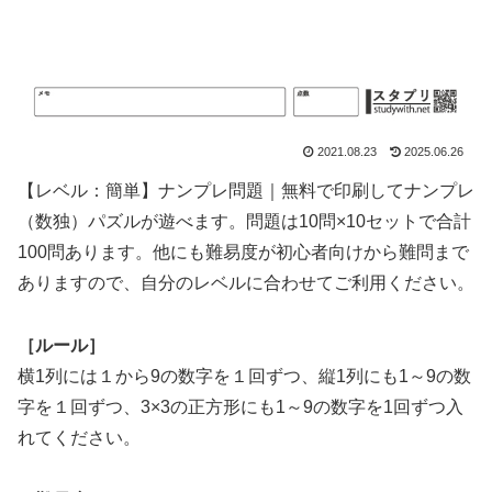
2021.08.23
2025.06.26
【レベル：簡単】ナンプレ問題｜無料で印刷してナンプレ
（数独）パズルが遊べます。問題は10問×10セットで合計
100問あります。他にも難易度が初心者向けから難問まで
ありますので、自分のレベルに合わせてご利用ください。
［ルール］
横1列には１から9の数字を１回ずつ、縦1列にも1～9の数
字を１回ずつ、3×3の正方形にも1～9の数字を1回ずつ入
れてください。