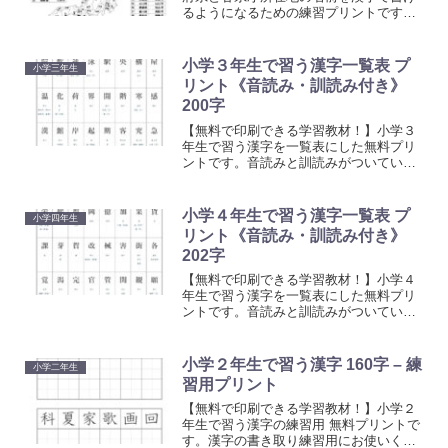
るようになるための練習プリントです。
漢字の書き取りや都道府県・県庁所在地
を覚えるための学習用にお使いくださ
い。無料でご利用いただけます。
小学３年生で習う漢字一覧表 プ
小学三年生
リント《音読み・訓読み付き》
200字
【無料で印刷できる学習教材！】小学３
年生で習う漢字を一覧表にした無料プリ
ントです。音読みと訓読みがついていま
すので便利に使えます。学習教材として
お使いください。無料でご利用いただけ
ます。
小学４年生で習う漢字一覧表 プ
小学四年生
リント《音読み・訓読み付き》
202字
【無料で印刷できる学習教材！】小学４
年生で習う漢字を一覧表にした無料プリ
ントです。音読みと訓読みがついていま
すので便利に使えます。学習教材として
お使いください。無料でご利用いただけ
ます。
小学２年生で習う漢字 160字 – 練
小学二年生
習用プリント
【無料で印刷できる学習教材！】小学２
年生で習う漢字の練習用 無料プリントで
す。漢字の書き取り練習用にお使いくだ