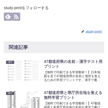
study-printをフォローする
study-print
関連記事
47都道府県の名前 – 漢字テスト用
漢字
プリント
【無料で印刷できる学習教材！】日本地
図を見て47都道府県の名前と場所を覚え
るための学習プリントです。漢字で書く
ことができるように練習しましょう。漢
字の書き方や都道府県の場所を覚えるた
めの学習用にお使いください。無料でご
47都道府県と県庁所在地を覚える
漢字
利用いただけます。
無料学習プリント
【無料で印刷できる学習教材！】47都道
府県と各県庁所在地の名前を漢字で書け