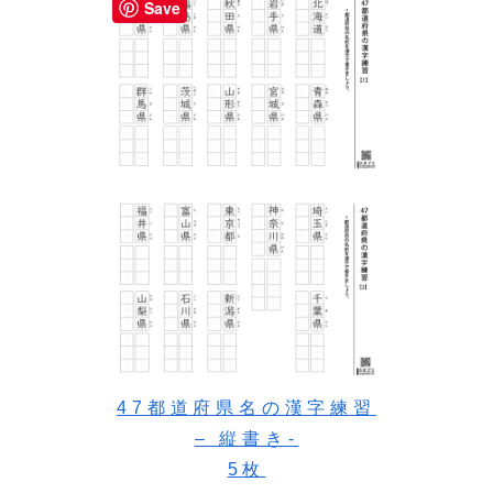
Save
47都道府県名の漢字練習
– 縦書き-
5枚