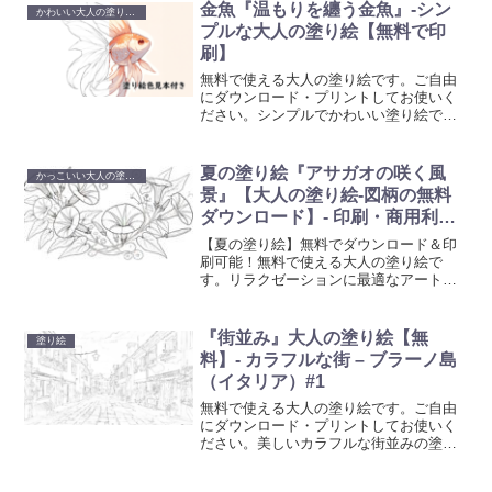
い。
金魚『温もりを纏う金魚』-シン
かわいい大人の塗り絵 - シンプル
プルな大人の塗り絵【無料で印
刷】
無料で使える大人の塗り絵です。ご自由
にダウンロード・プリントしてお使いく
ださい。シンプルでかわいい塗り絵で
す。ご自宅で簡単にプリントアウトし
て、創造性を発揮するひとときを提供し
ます。日々のストレスを解放し、美しい
夏の塗り絵『アサガオの咲く風
かっこいい大人の塗り絵
アート作品を創り出すことで、心の平和
景』【大人の塗り絵-図柄の無料
を見つけてください。
ダウンロード】- 印刷・商用利用
可
【夏の塗り絵】無料でダウンロード＆印
刷可能！無料で使える大人の塗り絵で
す。リラクゼーションに最適なアート活
動を始めましょう。心を癒やし創造性を
刺激する塗り絵で、日常の忙しさから解
放されるひと時を。
『街並み』大人の塗り絵【無
塗り絵
料】- カラフルな街 – ブラーノ島
（イタリア）#1
無料で使える大人の塗り絵です。ご自由
にダウンロード・プリントしてお使いく
ださい。美しいカラフルな街並みの塗り
絵をです。ご自宅で簡単にプリントアウ
トして、創造性を発揮するひとときを提