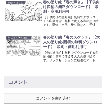
供します。日々のストレスを解放し、美
春の塗り絵『春の輝き』【子供向
かわいい塗り絵
しいアート作品を創り出すことで、心の
け図柄の無料ダウンロード】- 印
平和を見つけてください。
刷・商用利用可
【子供向けの塗り絵】無料でダウンロー
ド＆印刷可能！無料で使える春の塗り絵
です。動物、自然、乗り物など、子供た
ちが喜ぶ多彩なテーマの塗り絵を提供し
ています。想像力と創造性を育む楽しい
活動で、お子様の色彩感覚と手先の器用
春の塗り絵『春のスケッチ』【大
かっこいい大人の塗り絵
さを向上させましょう。
人の塗り絵-図柄の無料ダウンロ
ード】- 印刷・商用利用可
【春の塗り絵】無料でダウンロード＆印
刷可能！無料で使える大人の塗り絵で
す。リラクゼーションに最適なアート活
動を始めましょう。心を癒やし創造性を
刺激する塗り絵で、日常の忙しさから解
放されるひと時を。
コメント
コメントを書き込む