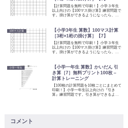
【計算問題を無料で印刷！】小学３年生
以上向けの【100マス掛け算】練習問題で
す。掛け算ができるようになったら、計
算に慣れるためのトレーニングとしてお
使いください。上の段の数字と左側にあ
る数字を掛けてマスを埋めていく計算プ
【小学3年生 算数】100マス計算
100マス計算
リントです。
［3桁×1桁の掛け算］【7】
【計算問題を無料で印刷！】小学３年生
以上向けの【100マス掛け算】練習問題で
す。掛け算ができるようになったら、計
算に慣れるためのトレーニングとしてお
使いください。上の段の数字と左側にあ
る数字を掛けてマスを埋めていく計算プ
【小学一年生 算数】かいだん 引
小学一年生
リントです。
き算［7］無料プリント100枚 –
計算トレーニング
【100枚の計算問題を10枚ごとにまとめて
印刷！】小学一年生以上向けの『引き
算』練習問題です。引き算ができるよう
になったら、計算に慣れるためのトレー
ニングとしてお使いください。上の段の
数字と左側にある数字を引いてマスを埋
めていくプリントです。
コメント