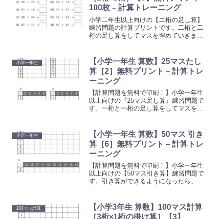
100枚 – 計算トレーニング
小学二年生以上向けの【ニ桁の足し算】
練習問題の計算プリントです。二桁と二
桁の足し算をしてマスを埋めていきまし
ょう。「繰り上がり」を理解し身につけ
るトレーニングとしてお使いください。
【小学一年生 算数】25マスたし
小学一年生
算［2］無料プリント – 計算トレ
ーニング
【計算問題を無料で印刷！】小学一年生
以上向けの『25マス足し算』練習問題で
す。一桁と一桁の足し算をしてマスを埋
めていきましょう。計算に慣れるための
トレーニングとしてお使いください。上
の段の数字と左側にある数字を足してマ
【小学一年生 算数】50マス 引き
小学一年生
スを埋めていく計算プリントです。
算［6］無料プリント – 計算トレ
ーニング
【計算問題を無料で印刷！】小学一年生
以上向けの【50マス引き算】練習問題で
す。引き算ができるようになったら、計
算に慣れるためのトレーニングとしてお
使いください。上の段の数字から左側に
ある数字を引いてマスを埋めていくプリ
【小学3年生 算数】100マス計算
100マス計算
ントです。
［3桁×1桁の掛け算］【3】