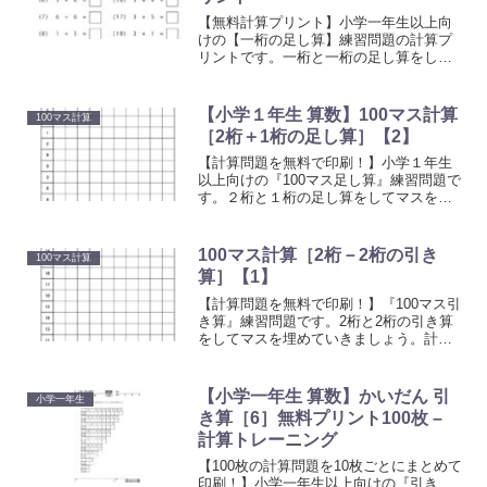
【無料計算プリント】小学一年生以上向
けの【一桁の足し算】練習問題の計算プ
リントです。一桁と一桁の足し算をして
マスを埋めていきましょう。計算に慣れ
るためのトレーニングとしてお使いくだ
さい。何度も繰り返し問題を解く事で、
【小学１年生 算数】100マス計算
100マス計算
計算力を伸ばすことができます。
［2桁＋1桁の足し算］【2】
【計算問題を無料で印刷！】小学１年生
以上向けの『100マス足し算』練習問題で
す。２桁と１桁の足し算をしてマスを埋
めていきましょう。計算に慣れるための
トレーニングとしてお使いください。上
の段の数字と左側にある数字を足してマ
100マス計算［2桁－2桁の引き
100マス計算
スを埋めていく計算プリントです。
算］【1】
【計算問題を無料で印刷！】『100マス引
き算』練習問題です。2桁と2桁の引き算
をしてマスを埋めていきましょう。計算
に慣れるためのトレーニングとしてお使
いください。上の段の数字と左側にある
数字を足してマスを埋めていく計算プリ
【小学一年生 算数】かいだん 引
小学一年生
ントです。
き算［6］無料プリント100枚 –
計算トレーニング
【100枚の計算問題を10枚ごとにまとめて
印刷！】小学一年生以上向けの『引き