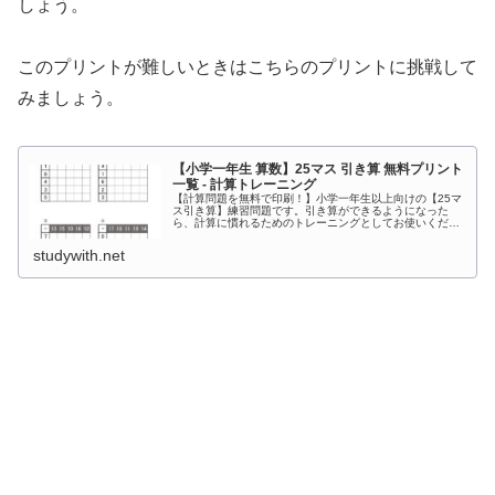
しょう。
このプリントが難しいときはこちらのプリントに挑戦して
みましょう。
【小学一年生 算数】25マス 引き算 無料プリント
一覧 - 計算トレーニング
【計算問題を無料で印刷！】小学一年生以上向けの【25マ
ス引き算】練習問題です。引き算ができるようになった
ら、計算に慣れるためのトレーニングとしてお使いくださ
い。上の段の数字から左側にある数字を引いてマスを埋め
ていくプリントです。
studywith.net