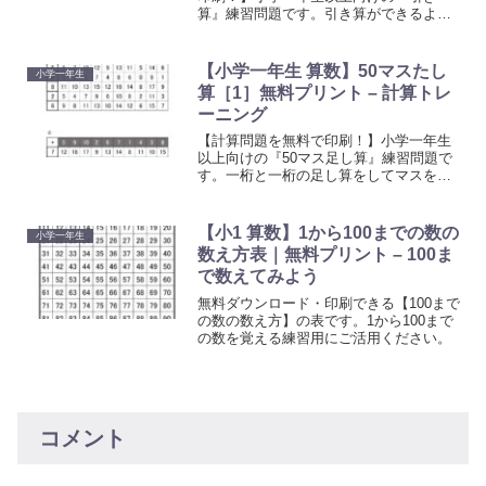
算』練習問題です。引き算ができるよう
になったら、計算に慣れるためのトレー
ニングとしてお使いください。上の段の
数字と左側にある数字を引いてマスを埋
【小学一年生 算数】50マスたし
小学一年生
めていくプリントです。
算［1］無料プリント – 計算トレ
ーニング
【計算問題を無料で印刷！】小学一年生
以上向けの『50マス足し算』練習問題で
す。一桁と一桁の足し算をしてマスを埋
めていきましょう。計算に慣れるための
トレーニングとしてお使いください。上
の段の数字と左側にある数字を足してマ
【小1 算数】1から100までの数の
小学一年生
スを埋めていく計算プリントです。
数え方表｜無料プリント – 100ま
で数えてみよう
無料ダウンロード・印刷できる【100まで
の数の数え方】の表です。1から100まで
の数を覚える練習用にご活用ください。
コメント