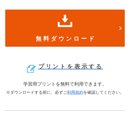
無 料 ダ ウ ン ロ ー ド
プリントを表示する
学習用プリントを無料で利用できます。
※ダウンロードする前に、必ずご
利用規約
を確認してください。