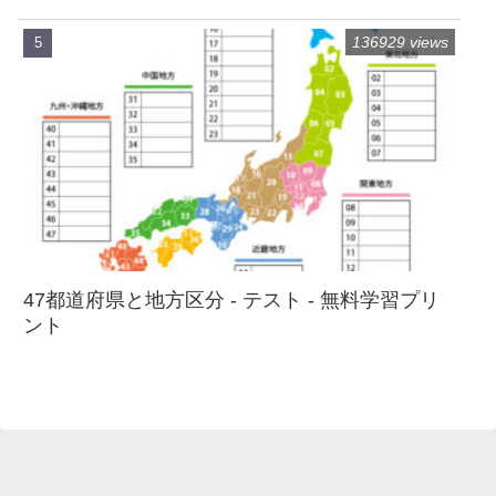
136929 views
47都道府県と地方区分 - テスト - 無料学習プリ
ント