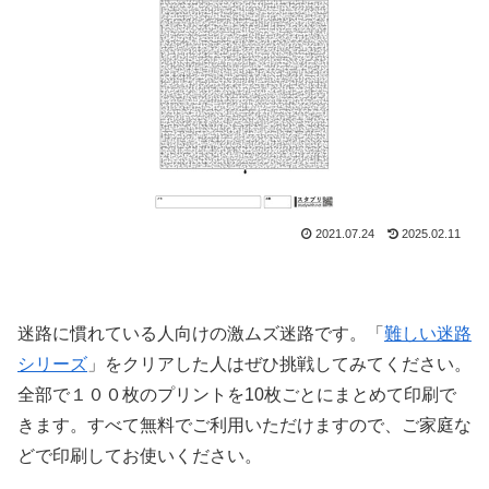
2021.07.24
2025.02.11
迷路に慣れている人向けの激ムズ迷路です。「
難しい迷路
シリーズ
」をクリアした人はぜひ挑戦してみてください。
全部で１００枚のプリントを10枚ごとにまとめて印刷で
きます。すべて無料でご利用いただけますので、ご家庭な
どで印刷してお使いください。