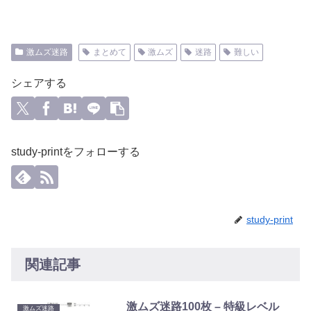
激ムズ迷路
まとめて
激ムズ
迷路
難しい
シェアする
study-printをフォローする
study-print
関連記事
激ムズ迷路100枚 – 特級レベル
激ムズ迷路