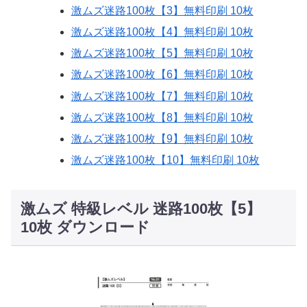
激ムズ迷路100枚【3】無料印刷 10枚
激ムズ迷路100枚【4】無料印刷 10枚
激ムズ迷路100枚【5】無料印刷 10枚
激ムズ迷路100枚【6】無料印刷 10枚
激ムズ迷路100枚【7】無料印刷 10枚
激ムズ迷路100枚【8】無料印刷 10枚
激ムズ迷路100枚【9】無料印刷 10枚
激ムズ迷路100枚【10】無料印刷 10枚
激ムズ 特級レベル 迷路100枚【5】
10枚 ダウンロード