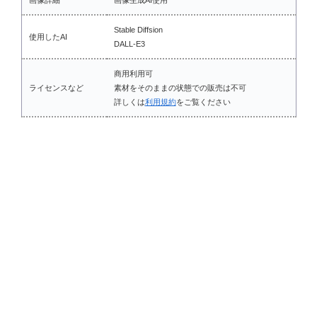
画像詳細
画像生成AI使用
Stable Diffsion
使用したAI
DALL-E3
商用利用可
ライセンスなど
素材をそのままの状態での販売は不可
詳しくは
利用規約
をご覧ください