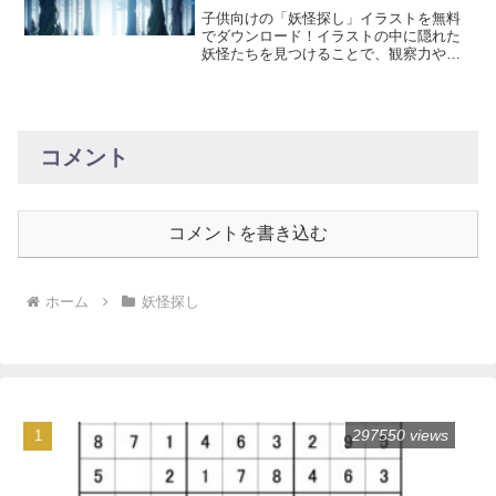
印刷・スマホ・タブレット
子供向けの「妖怪探し」イラストを無料
でダウンロード！イラストの中に隠れた
妖怪たちを見つけることで、観察力や集
中力が養われます。色んな妖怪たちが登
場するので、子供たちは飽きることなく
遊ぶことができます。印刷して使用する
ほか、スマートフォンやタブレットでも
楽しむことができます。
コメント
コメントを書き込む
ホーム
妖怪探し
297550 views