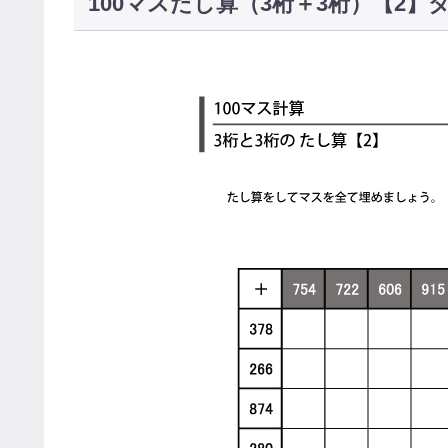
100マスたし算（3桁＋3桁）【2】