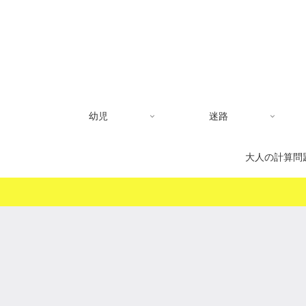
幼児
迷路
大人の計算問