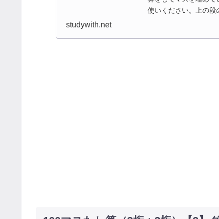
使いください。上の段
リントです。
studywith.net