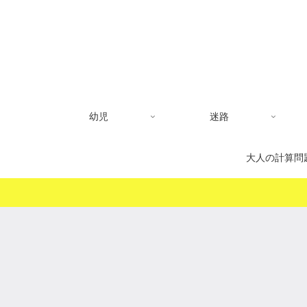
幼児
迷路
大人の計算問