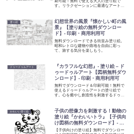
刷可能！無料で使える大人の塗り絵で
す。リラクゼーションに最適なアート活
動を始めましょう。心を癒やし創造性を
刺激する塗り絵で、日常の忙しさから解
放されるひと時を。
幻想世界の風景『懐かしい町の風
塗り絵
景』【塗り絵の無料ダウンロー
ド】- 印刷・商用利用可
無料ダウンロードできる街並み塗り絵。
昭和レトロな建物や路地を自由に彩っ
て、旅する気分を楽しもう。
『カラフルな幻想』- 塗り絵 – ド
ドゥードゥルアート
ゥードゥルアート【図柄無料ダウ
ンロード】- 印刷・商用利用可
無料でダウンロード＆印刷可能！無料で
使えるドゥードゥルアートの塗り絵で
す。心を癒やし創造性を刺激するドゥー
ドゥルアート塗り絵で、日常の忙しさか
ら解放されるひと時を。大人も子供も楽
しめる、リラクゼーションに最適なアー
子供の想像力を刺激する！動物の
かわいい塗り絵
ト活動を始めましょう。
塗り絵『かわいいトラ』【子供向
け図柄の無料ダウンロード】- 印
刷・商用利用可
【子供向けの塗り絵】無料でダウンロー