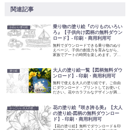
関連記事
乗り物の塗り絵『のりものいろい
かわいい塗り絵
ろ』【子供向け図柄の無料ダウン
ロード】- 印刷・商用利用可
無料でダウンロードできる乗り物のぬり
えページ。子供の創造力を育みながら、
家族でアートの時間を楽しめます。プリ
ントアウトして色を塗り始めよう！
大人の塗り絵一覧【図柄無料ダウ
塗り絵
ンロード】- 印刷・商用利用可
無料で使える大人の塗り絵です。ご自由
にダウンロード・プリントしてお使いく
ださい。花やカラフルなデザインが満載
の当コレクションは、ご自宅で簡単にプ
リントアウトして、創造性を発揮するひ
とときを提供します。日々のストレスを
花の塗り絵『咲き誇る美』【大人
かっこいい大人の塗り絵
解放し、美しいアート作品を創り出すこ
の塗り絵-図柄の無料ダウンロー
とで、心の平和を見つけてください。
ド】- 印刷・商用利用可
【花の塗り絵】無料でダウンロード＆印